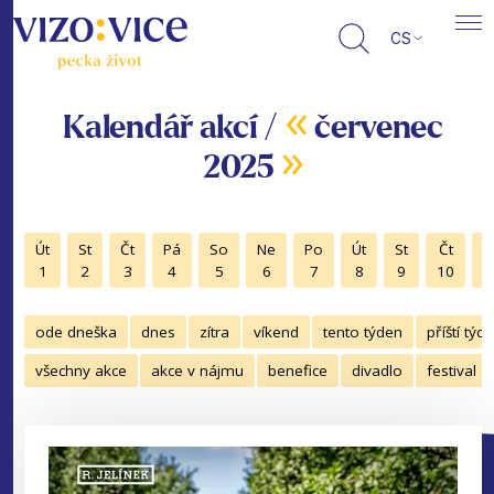
CS
«
Kalendář akcí /
červenec
»
2025
Út
St
Čt
Pá
So
Ne
Po
Út
St
Čt
P
1
2
3
4
5
6
7
8
9
10
1
ode dneška
dnes
zítra
víkend
tento týden
příští týd
všechny akce
akce v nájmu
benefice
divadlo
festival