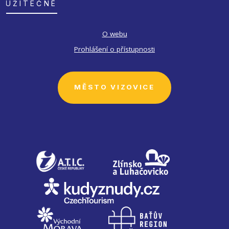
UŽITEČNÉ
O webu
Prohlášení o přístupnosti
MĚSTO VIZOVICE