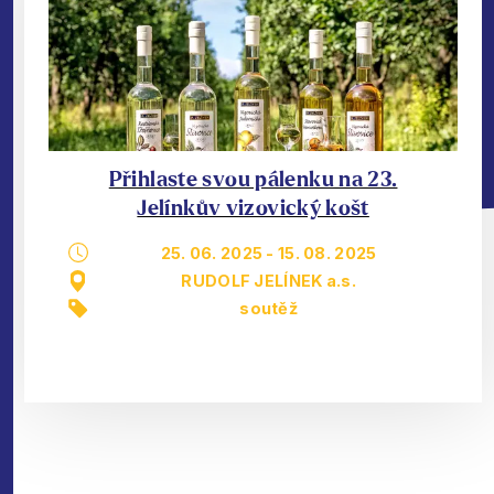
Přihlaste svou pálenku na 23.
Jelínkův vizovický košt
25. 06. 2025
-
15. 08. 2025
RUDOLF JELÍNEK a.s.
soutěž