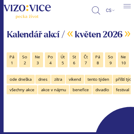
CS
«
»
Kalendář akcí /
květen 2026
Pá
So
Ne
Po
Út
St
Čt
Pá
So
Ne
1
2
3
4
5
6
7
8
9
10
ode dneška
dnes
zítra
víkend
tento týden
příští týd
všechny akce
akce v nájmu
benefice
divadlo
festival