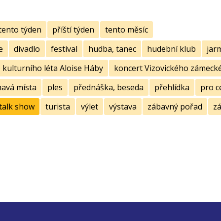
tento týden
příští týden
tento měsíc
e
divadlo
festival
hudba, tanec
hudební klub
jar
kulturního léta Aloise Háby
koncert Vizovického zámecké
mavá místa
ples
přednáška, beseda
přehlídka
pro c
talk show
turista
výlet
výstava
zábavný pořad
zá