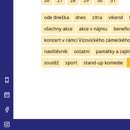
26
27
28
29
30
31
ode dneška
dnes
zítra
víkend
všechny akce
akce v nájmu
benefic
koncert v rámci Vizovického zámeckého 
navštěvník
ostatní
památky a zají
soutěž
sport
stand-up komedie