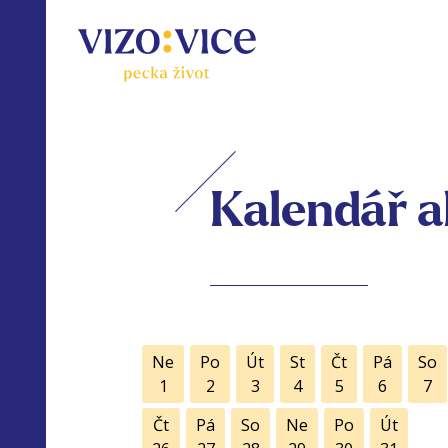
Kalendář a
Ne
Po
Út
St
Čt
Pá
So
1
2
3
4
5
6
7
Čt
Pá
So
Ne
Po
Út