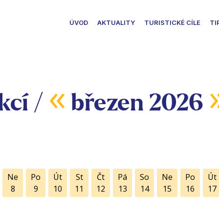
ÚVOD
AKTUALITY
TURISTICKÉ CÍLE
TI
«
kcí /
březen 2026
Ne
Po
Út
St
Čt
Pá
So
Ne
Po
Út
8
9
10
11
12
13
14
15
16
17