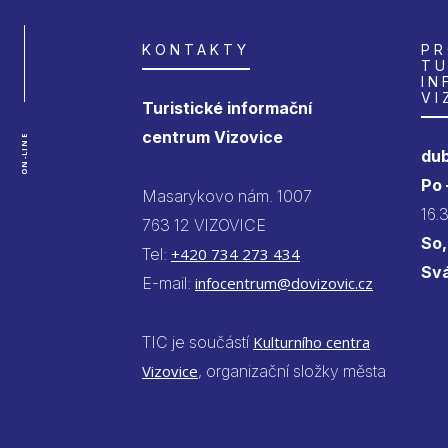
KONTAKTY
PR
TU
IN
VI
Turistické informační
centrum Vizovice
ON-LINE
dub
Po
Masarykovo nám. 1007
16.
763 12 VIZOVICE
So,
Tel:
+420 734 273 434
Sv
E-mail:
infocentrum@dovizovic.cz
TIC je součástí
Kulturního centra
Vizovice
, organizační složky města