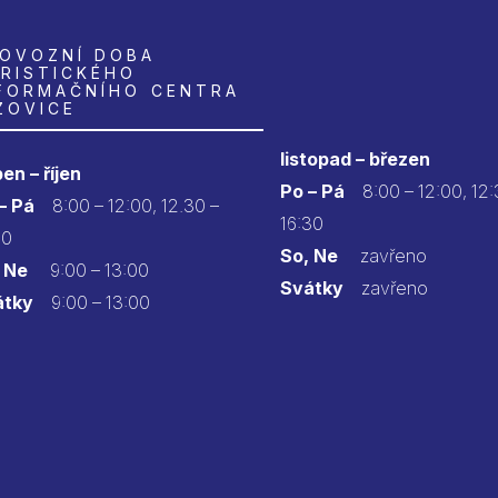
OVOZNÍ DOBA
RISTICKÉHO
FORMAČNÍHO CENTRA
ZOVICE
listopad – březen
en – říjen
Po – Pá
8:00 – 12:00, 12:
 – Pá
8:00 – 12:00, 12.30 –
16:30
30
So, Ne
zavřeno
 Ne
9:00 – 13:00
Svátky
zavřeno
átky
9:00 – 13:00