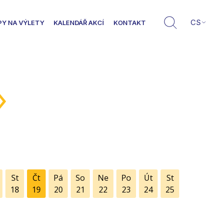
CS
PY NA VÝLETY
KALENDÁŘ AKCÍ
KONTAKT
»
St
Čt
Pá
So
Ne
Po
Út
St
18
19
20
21
22
23
24
25