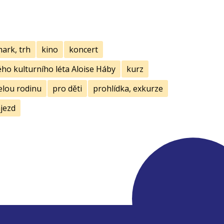
mark, trh
kino
koncert
ho kulturního léta Aloise Háby
kurz
elou rodinu
pro děti
prohlídka, exkurze
jezd