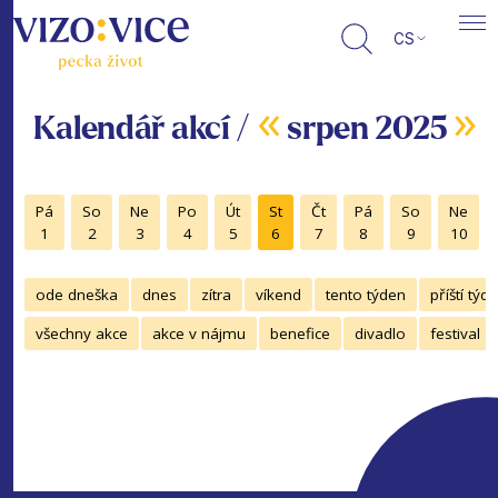
CS
«
»
Kalendář akcí /
srpen 2025
Pá
So
Ne
Po
Út
St
Čt
Pá
So
Ne
1
2
3
4
5
6
7
8
9
10
ode dneška
dnes
zítra
víkend
tento týden
příští týd
všechny akce
akce v nájmu
benefice
divadlo
festival