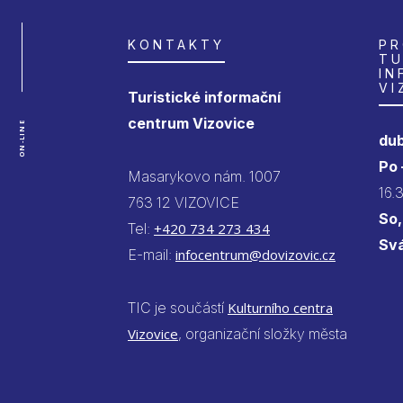
KONTAKTY
PR
TU
IN
VI
Turistické informační
centrum Vizovice
ON-LINE
dub
Po
Masarykovo nám. 1007
16.
763 12 VIZOVICE
So,
Tel:
+420 734 273 434
Sv
E-mail:
infocentrum@dovizovic.cz
TIC je součástí
Kulturního centra
Vizovice
, organizační složky města