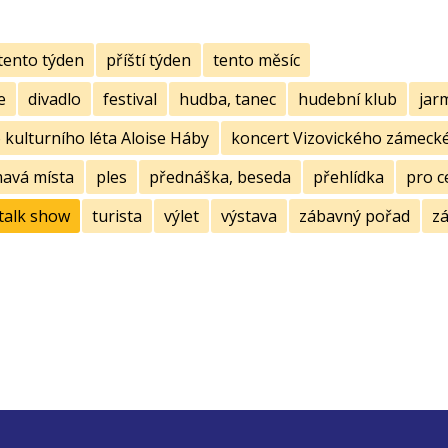
tento týden
příští týden
tento měsíc
e
divadlo
festival
hudba, tanec
hudební klub
jar
kulturního léta Aloise Háby
koncert Vizovického zámecké
mavá místa
ples
přednáška, beseda
přehlídka
pro c
talk show
turista
výlet
výstava
zábavný pořad
zá