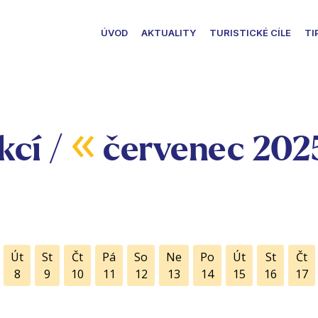
ÚVOD
AKTUALITY
TURISTICKÉ CÍLE
TI
«
kcí /
červenec 202
Út
St
Čt
Pá
So
Ne
Po
Út
St
Čt
8
9
10
11
12
13
14
15
16
17