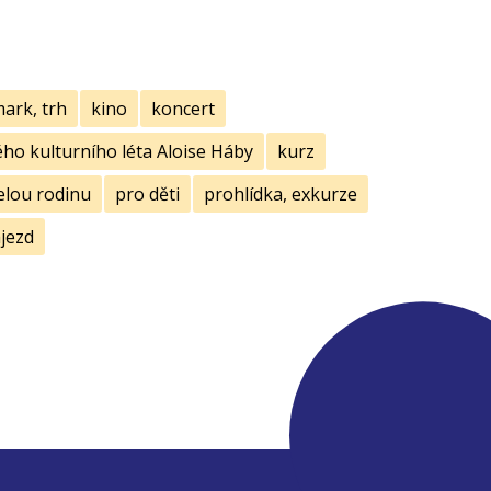
mark, trh
kino
koncert
ho kulturního léta Aloise Háby
kurz
elou rodinu
pro děti
prohlídka, exkurze
jezd