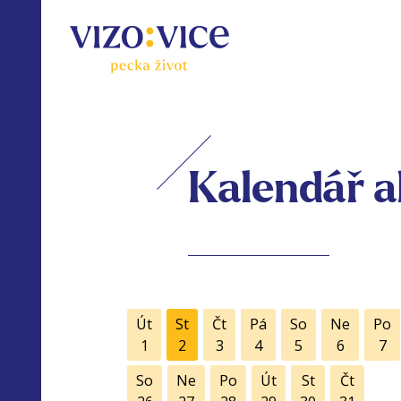
Kalendář a
Út
St
Čt
Pá
So
Ne
Po
1
2
3
4
5
6
7
So
Ne
Po
Út
St
Čt