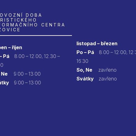
OVOZNÍ DOBA
RISTICKÉHO
FORMAČNÍHO CENTRA
ZOVICE
listopad – březen
en – říjen
Po – Pá
8:00 – 12:00, 12:
 – Pá
8:00 – 12:00, 12.30 –
16:30
30
So, Ne
zavřeno
 Ne
9:00 – 13:00
Svátky
zavřeno
átky
9:00 – 13:00