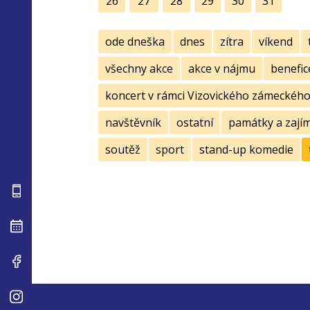
26
27
28
29
30
31
ode dneška
dnes
zítra
víkend
všechny akce
akce v nájmu
benefic
koncert v rámci Vizovického zámeckého 
navštěvník
ostatní
památky a zají
soutěž
sport
stand-up komedie