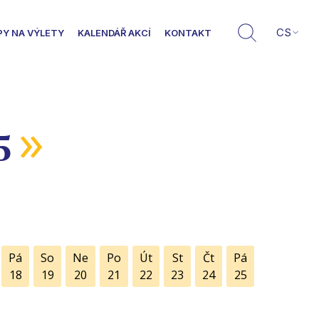
CS
PY NA VÝLETY
KALENDÁŘ AKCÍ
KONTAKT
»
5
Pá
So
Ne
Po
Út
St
Čt
Pá
18
19
20
21
22
23
24
25