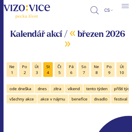
CS
«
Kalendář akcí /
březen 2026
»
Ne
Po
Út
St
Čt
Pá
So
Ne
Po
Út
1
2
3
4
5
6
7
8
9
10
ode dneška
dnes
zítra
víkend
tento týden
příští týd
všechny akce
akce v nájmu
benefice
divadlo
festival