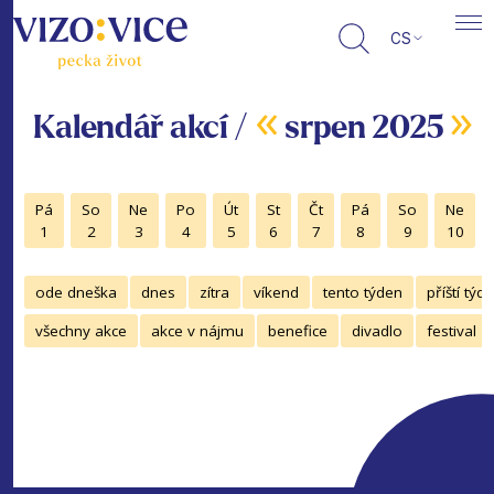
CS
«
»
Kalendář akcí /
srpen 2025
Pá
So
Ne
Po
Út
St
Čt
Pá
So
Ne
1
2
3
4
5
6
7
8
9
10
ode dneška
dnes
zítra
víkend
tento týden
příští týd
všechny akce
akce v nájmu
benefice
divadlo
festival