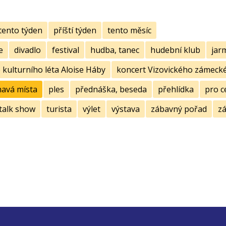
tento týden
příští týden
tento měsíc
e
divadlo
festival
hudba, tanec
hudební klub
jar
kulturního léta Aloise Háby
koncert Vizovického zámecké
mavá místa
ples
přednáška, beseda
přehlídka
pro c
talk show
turista
výlet
výstava
zábavný pořad
zá