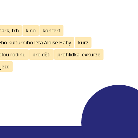
mark, trh
kino
koncert
ho kulturního léta Aloise Háby
kurz
elou rodinu
pro děti
prohlídka, exkurze
jezd