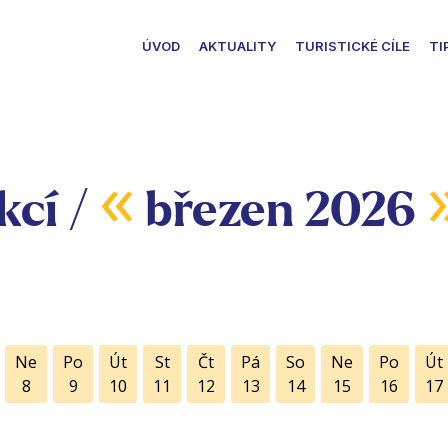
ÚVOD
AKTUALITY
TURISTICKÉ CÍLE
TI
«
kcí /
březen 2026
Ne
Po
Út
St
Čt
Pá
So
Ne
Po
Út
8
9
10
11
12
13
14
15
16
17