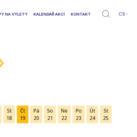
CS
PY NA VÝLETY
KALENDÁŘ AKCÍ
KONTAKT
»
St
Čt
Pá
So
Ne
Po
Út
St
18
19
20
21
22
23
24
25