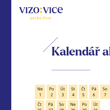
Kalendář a
Ne
Po
Út
St
Čt
Pá
So
1
2
3
4
5
6
7
Čt
Pá
So
Ne
Po
Út