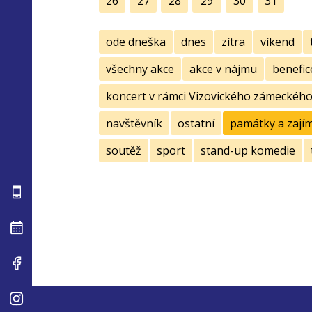
26
27
28
29
30
31
ode dneška
dnes
zítra
víkend
všechny akce
akce v nájmu
benefic
koncert v rámci Vizovického zámeckého 
navštěvník
ostatní
památky a zají
soutěž
sport
stand-up komedie