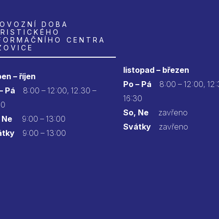
OVOZNÍ DOBA
RISTICKÉHO
FORMAČNÍHO CENTRA
ZOVICE
listopad – březen
en – říjen
Po – Pá
8:00 – 12:00, 12:
 – Pá
8:00 – 12:00, 12.30 –
16:30
30
So, Ne
zavřeno
 Ne
9:00 – 13:00
Svátky
zavřeno
átky
9:00 – 13:00