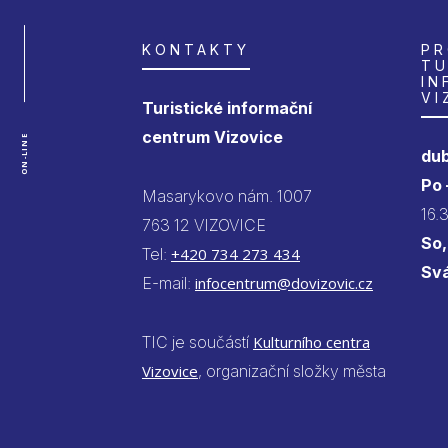
KONTAKTY
PR
TU
IN
VI
Turistické informační
centrum Vizovice
ON-LINE
dub
Po
Masarykovo nám. 1007
16.
763 12 VIZOVICE
So,
Tel:
+420 734 273 434
Sv
E-mail:
infocentrum@dovizovic.cz
TIC je součástí
Kulturního centra
Vizovice
, organizační složky města