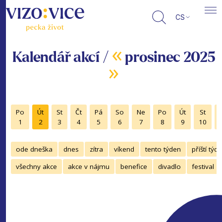
CS
«
Kalendář akcí /
prosinec 2025
»
Po
Út
St
Čt
Pá
So
Ne
Po
Út
St
1
2
3
4
5
6
7
8
9
10
ode dneška
dnes
zítra
víkend
tento týden
příští týd
všechny akce
akce v nájmu
benefice
divadlo
festival