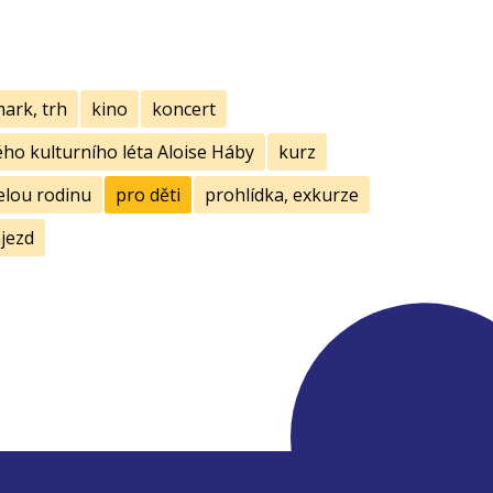
mark, trh
kino
koncert
ho kulturního léta Aloise Háby
kurz
elou rodinu
pro děti
prohlídka, exkurze
jezd