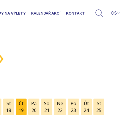
CS
PY NA VÝLETY
KALENDÁŘ AKCÍ
KONTAKT
»
St
Čt
Pá
So
Ne
Po
Út
St
18
19
20
21
22
23
24
25