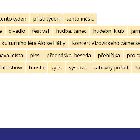
tento týden
příští týden
tento měsíc
e
divadlo
festival
hudba, tanec
hudební klub
jar
kulturního léta Aloise Háby
koncert Vizovického zámecké
mavá místa
ples
přednáška, beseda
přehlídka
pro c
talk show
turista
výlet
výstava
zábavný pořad
zá