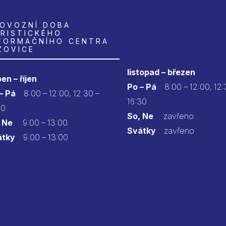
OVOZNÍ DOBA
RISTICKÉHO
FORMAČNÍHO CENTRA
ZOVICE
listopad – březen
en – říjen
Po – Pá
8:00 – 12:00, 12:
 – Pá
8:00 – 12:00, 12.30 –
16:30
30
So, Ne
zavřeno
 Ne
9:00 – 13:00
Svátky
zavřeno
átky
9:00 – 13:00