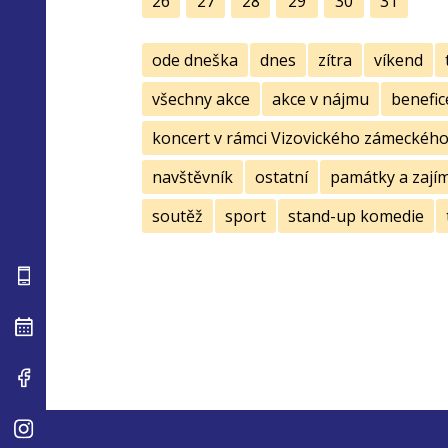
26
27
28
29
30
31
ode dneška
dnes
zítra
víkend
všechny akce
akce v nájmu
benefic
koncert v rámci Vizovického zámeckého 
navštěvník
ostatní
památky a zají
soutěž
sport
stand-up komedie