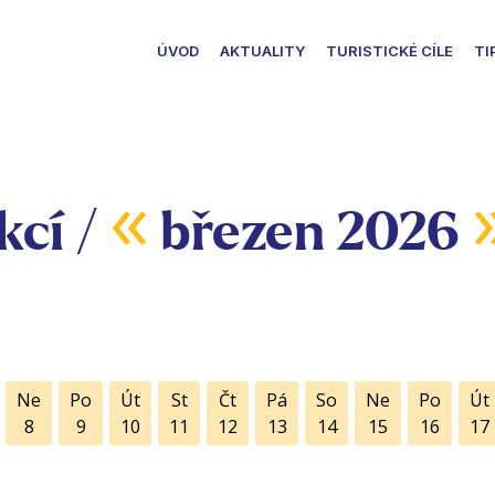
ÚVOD
AKTUALITY
TURISTICKÉ CÍLE
TI
«
kcí /
březen 2026
Ne
Po
Út
St
Čt
Pá
So
Ne
Po
Út
8
9
10
11
12
13
14
15
16
17