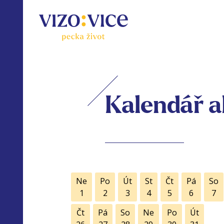
Kalendář a
Ne
Po
Út
St
Čt
Pá
So
1
2
3
4
5
6
7
Čt
Pá
So
Ne
Po
Út