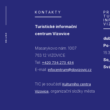
KONTAKTY
PR
TU
IN
VI
Turistické informační
centrum Vizovice
ON-LINE
dub
Po
Masarykovo nám. 1007
16.
763 12 VIZOVICE
So,
Tel:
+420 734 273 434
Sv
E-mail:
infocentrum@dovizovic.cz
TIC je součástí
Kulturního centra
Vizovice
, organizační složky města