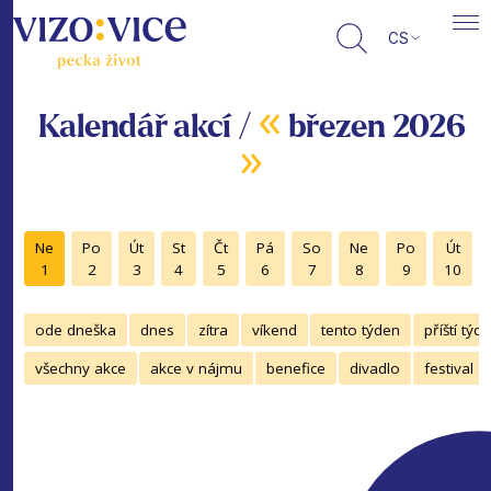
CS
«
Kalendář akcí /
březen 2026
»
Ne
Po
Út
St
Čt
Pá
So
Ne
Po
Út
1
2
3
4
5
6
7
8
9
10
ode dneška
dnes
zítra
víkend
tento týden
příští týd
všechny akce
akce v nájmu
benefice
divadlo
festival