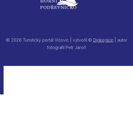
© 2026 Turistický portál Vizovic | vytvořil ©
Digiregion
| autor
fotografií Petr Jaroň