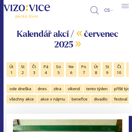
CS
«
Kalendář akcí /
červenec
»
2025
Út
St
Čt
Pá
So
Ne
Po
Út
St
Čt
P
1
2
3
4
5
6
7
8
9
10
1
ode dneška
dnes
zítra
víkend
tento týden
příští týd
všechny akce
akce v nájmu
benefice
divadlo
festival