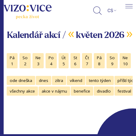
CS
«
»
Kalendář akcí /
květen 2026
Pá
So
Ne
Po
Út
St
Čt
Pá
So
Ne
1
2
3
4
5
6
7
8
9
10
ode dneška
dnes
zítra
víkend
tento týden
příští týd
všechny akce
akce v nájmu
benefice
divadlo
festival