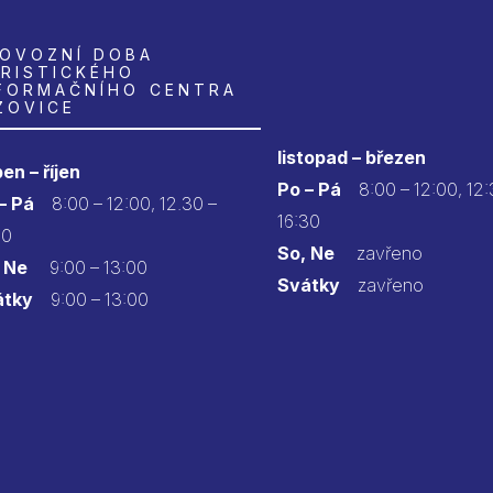
OVOZNÍ DOBA
RISTICKÉHO
FORMAČNÍHO CENTRA
ZOVICE
listopad – březen
en – říjen
Po – Pá
8:00 – 12:00, 12:
 – Pá
8:00 – 12:00, 12.30 –
16:30
30
So, Ne
zavřeno
 Ne
9:00 – 13:00
Svátky
zavřeno
átky
9:00 – 13:00