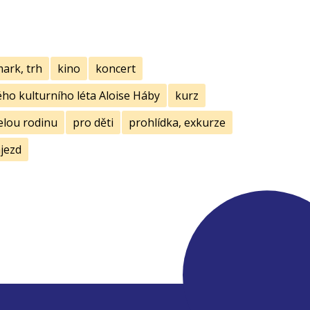
mark, trh
kino
koncert
ho kulturního léta Aloise Háby
kurz
elou rodinu
pro děti
prohlídka, exkurze
jezd