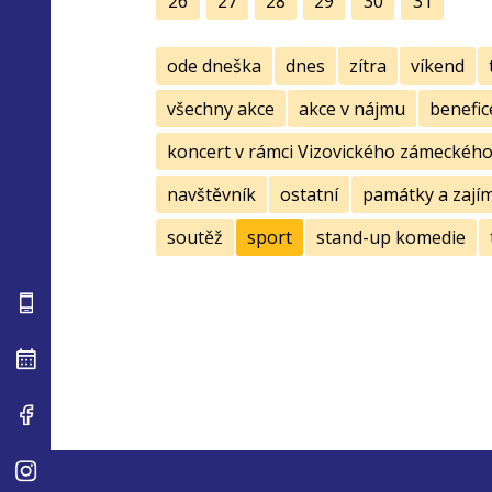
26
27
28
29
30
31
ode dneška
dnes
zítra
víkend
všechny akce
akce v nájmu
benefic
koncert v rámci Vizovického zámeckého 
navštěvník
ostatní
památky a zají
soutěž
sport
stand-up komedie