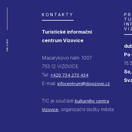
KONTAKTY
PR
TU
IN
VI
Turistické informační
centrum Vizovice
ON-LINE
dub
Po
Masarykovo nám. 1007
16.
763 12 VIZOVICE
So,
Tel:
+420 734 273 434
Sv
E-mail:
infocentrum@dovizovic.cz
TIC je součástí
Kulturního centra
Vizovice
, organizační složky města