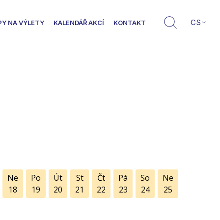
CS
PY NA VÝLETY
KALENDÁŘ AKCÍ
KONTAKT
Ne
Po
Út
St
Čt
Pá
So
Ne
18
19
20
21
22
23
24
25