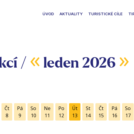
ÚVOD
AKTUALITY
TURISTICKÉ CÍLE
TI
«
»
kcí /
leden 2026
Čt
Pá
So
Ne
Po
Út
St
Čt
Pá
So
8
9
10
11
12
13
14
15
16
17