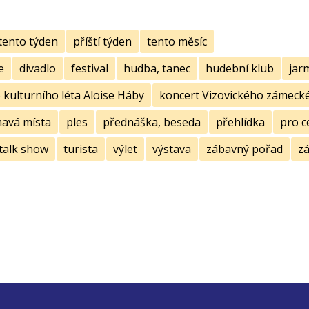
tento týden
příští týden
tento měsíc
e
divadlo
festival
hudba, tanec
hudební klub
jar
kulturního léta Aloise Háby
koncert Vizovického zámecké
mavá místa
ples
přednáška, beseda
přehlídka
pro c
talk show
turista
výlet
výstava
zábavný pořad
zá