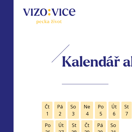
Kalendář a
Čt
Pá
So
Ne
Po
Út
St
1
2
3
4
5
6
7
Po
Út
St
Čt
Pá
So