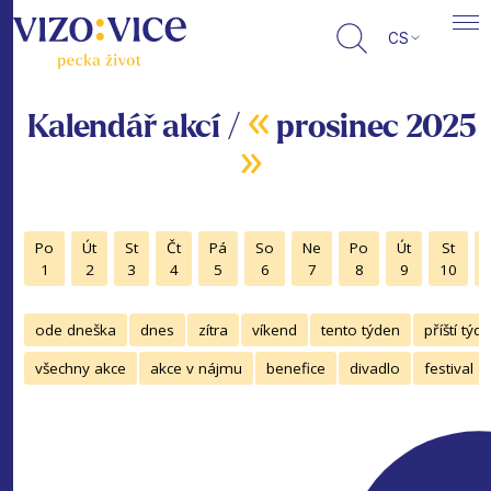
CS
«
Kalendář akcí /
prosinec 2025
»
Po
Út
St
Čt
Pá
So
Ne
Po
Út
St
1
2
3
4
5
6
7
8
9
10
ode dneška
dnes
zítra
víkend
tento týden
příští týd
všechny akce
akce v nájmu
benefice
divadlo
festival