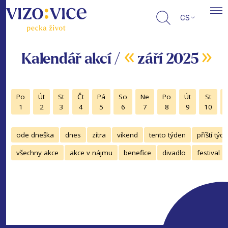
CS
«
»
Kalendář akcí /
září 2025
Po
Út
St
Čt
Pá
So
Ne
Po
Út
St
1
2
3
4
5
6
7
8
9
10
ode dneška
dnes
zítra
víkend
tento týden
příští týd
všechny akce
akce v nájmu
benefice
divadlo
festival