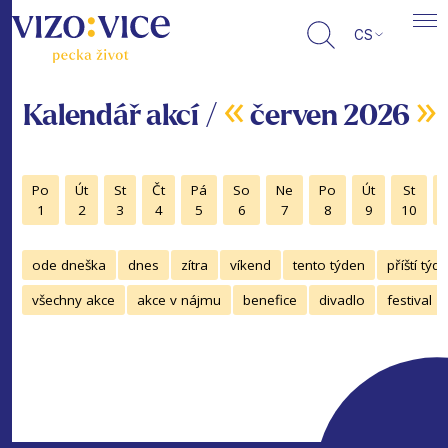
CS
«
»
Kalendář akcí /
červen 2026
Po
Út
St
Čt
Pá
So
Ne
Po
Út
St
1
2
3
4
5
6
7
8
9
10
ode dneška
dnes
zítra
víkend
tento týden
příští týd
všechny akce
akce v nájmu
benefice
divadlo
festival