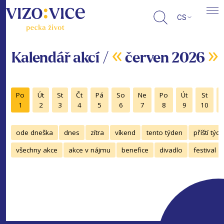
CS
«
»
Kalendář akcí /
červen 2026
Po
Út
St
Čt
Pá
So
Ne
Po
Út
St
1
2
3
4
5
6
7
8
9
10
ode dneška
dnes
zítra
víkend
tento týden
příští týd
všechny akce
akce v nájmu
benefice
divadlo
festival