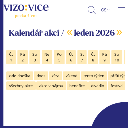
CS
«
»
Kalendář akcí /
leden 2026
Čt
Pá
So
Ne
Po
Út
St
Čt
Pá
So
1
2
3
4
5
6
7
8
9
10
ode dneška
dnes
zítra
víkend
tento týden
příští týd
všechny akce
akce v nájmu
benefice
divadlo
festival