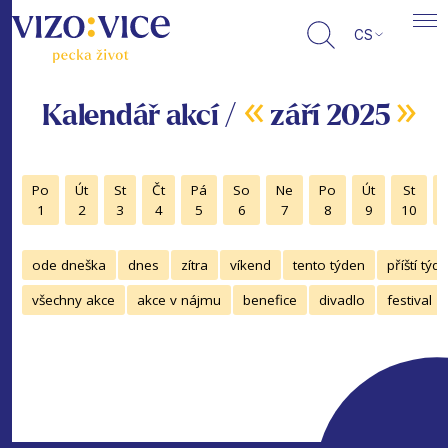
CS
«
»
Kalendář akcí /
září 2025
Po
Út
St
Čt
Pá
So
Ne
Po
Út
St
1
2
3
4
5
6
7
8
9
10
ode dneška
dnes
zítra
víkend
tento týden
příští týd
všechny akce
akce v nájmu
benefice
divadlo
festival