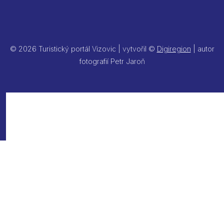
© 2026 Turistický portál Vizovic | vytvořil ©
Digiregion
| autor
fotografií Petr Jaroň