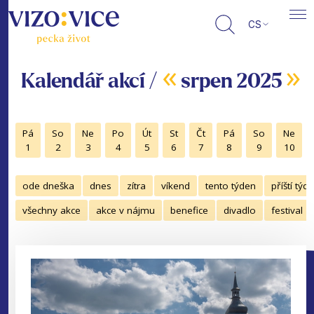
CS
«
»
Kalendář akcí /
srpen 2025
Pá
So
Ne
Po
Út
St
Čt
Pá
So
Ne
1
2
3
4
5
6
7
8
9
10
ode dneška
dnes
zítra
víkend
tento týden
příští týd
všechny akce
akce v nájmu
benefice
divadlo
festival