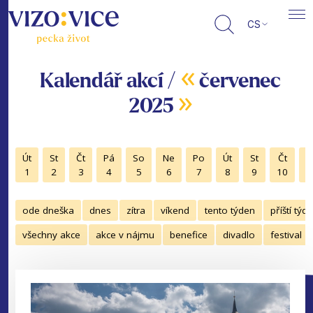
CS
«
Kalendář akcí /
červenec
»
2025
Út
St
Čt
Pá
So
Ne
Po
Út
St
Čt
P
1
2
3
4
5
6
7
8
9
10
1
ode dneška
dnes
zítra
víkend
tento týden
příští týd
všechny akce
akce v nájmu
benefice
divadlo
festival