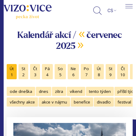
CS
«
Kalendář akcí /
červenec
»
2025
Út
St
Čt
Pá
So
Ne
Po
Út
St
Čt
P
1
2
3
4
5
6
7
8
9
10
1
ode dneška
dnes
zítra
víkend
tento týden
příští týd
všechny akce
akce v nájmu
benefice
divadlo
festival