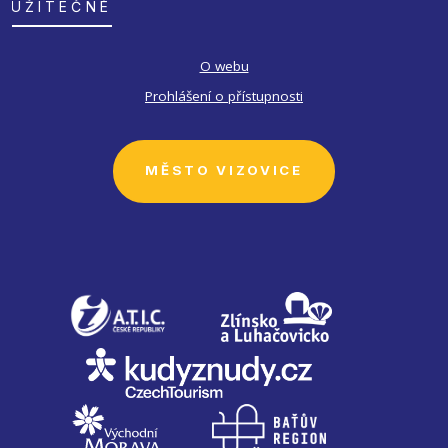
UŽITEČNÉ
O webu
Prohlášení o přístupnosti
MĚSTO VIZOVICE