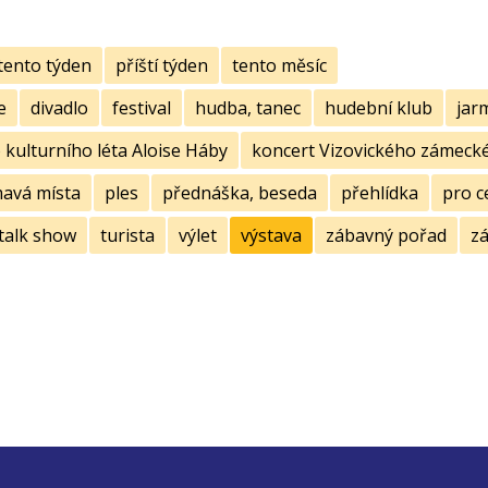
tento týden
příští týden
tento měsíc
e
divadlo
festival
hudba, tanec
hudební klub
jar
kulturního léta Aloise Háby
koncert Vizovického zámecké
mavá místa
ples
přednáška, beseda
přehlídka
pro c
talk show
turista
výlet
výstava
zábavný pořad
zá