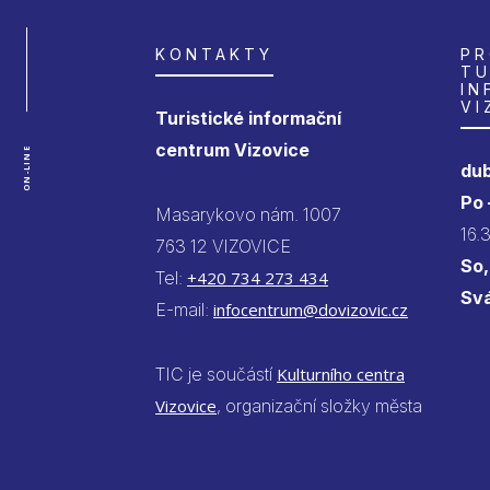
KONTAKTY
PR
TU
IN
VI
Turistické informační
centrum Vizovice
ON-LINE
dub
Po
Masarykovo nám. 1007
16.
763 12 VIZOVICE
So,
Tel:
+420 734 273 434
Sv
E-mail:
infocentrum@dovizovic.cz
TIC je součástí
Kulturního centra
Vizovice
, organizační složky města