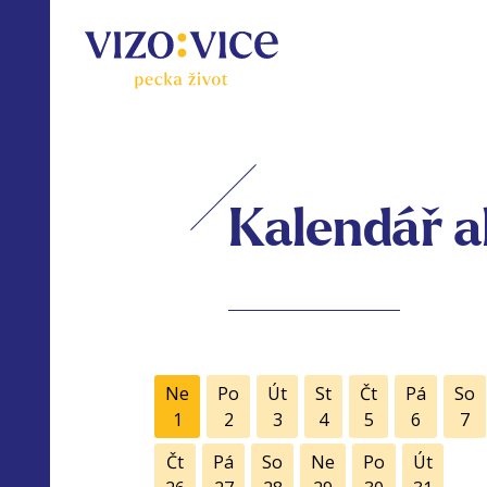
Kalendář a
Ne
Po
Út
St
Čt
Pá
So
1
2
3
4
5
6
7
Čt
Pá
So
Ne
Po
Út