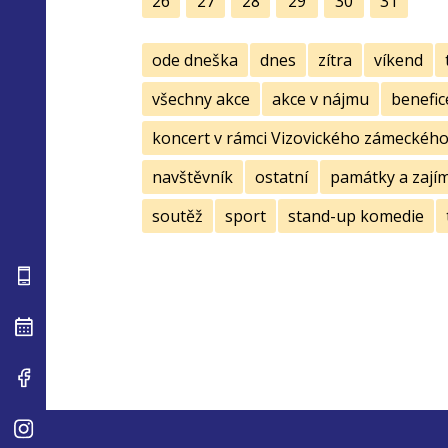
26
27
28
29
30
31
ode dneška
dnes
zítra
víkend
všechny akce
akce v nájmu
benefic
koncert v rámci Vizovického zámeckého 
navštěvník
ostatní
památky a zají
soutěž
sport
stand-up komedie