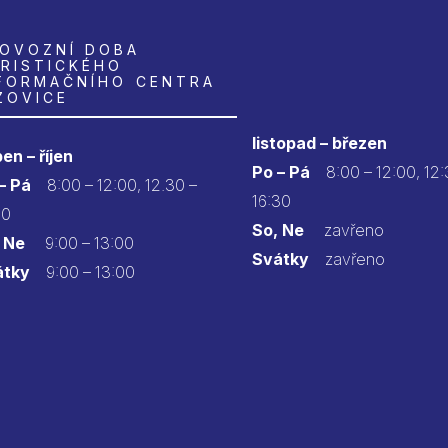
OVOZNÍ DOBA
RISTICKÉHO
FORMAČNÍHO CENTRA
ZOVICE
listopad – březen
en – říjen
Po – Pá
8:00 – 12:00, 12:
 – Pá
8:00 – 12:00, 12.30 –
16:30
30
So, Ne
zavřeno
 Ne
9:00 – 13:00
Svátky
zavřeno
átky
9:00 – 13:00