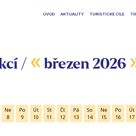
ÚVOD
AKTUALITY
TURISTICKÉ CÍLE
TI
«
kcí /
březen 2026
Ne
Po
Út
St
Čt
Pá
So
Ne
Po
Út
8
9
10
11
12
13
14
15
16
17