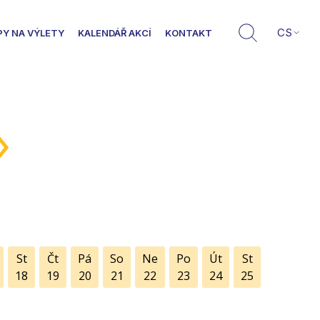
CS
PY NA VÝLETY
KALENDÁŘ AKCÍ
KONTAKT
»
St
Čt
Pá
So
Ne
Po
Út
St
18
19
20
21
22
23
24
25