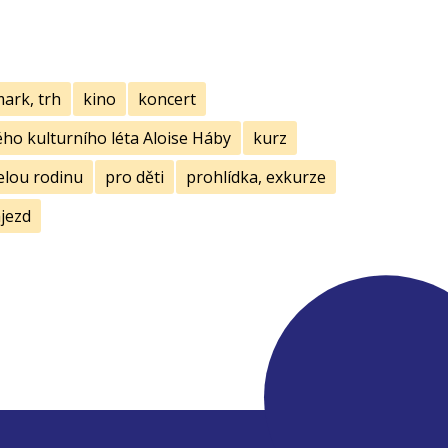
mark, trh
kino
koncert
ho kulturního léta Aloise Háby
kurz
elou rodinu
pro děti
prohlídka, exkurze
jezd