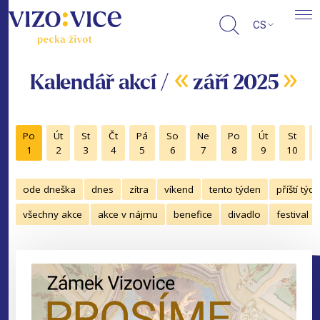
CS
«
»
Kalendář akcí /
září 2025
Po
Út
St
Čt
Pá
So
Ne
Po
Út
St
1
2
3
4
5
6
7
8
9
10
ode dneška
dnes
zítra
víkend
tento týden
příští týd
všechny akce
akce v nájmu
benefice
divadlo
festival