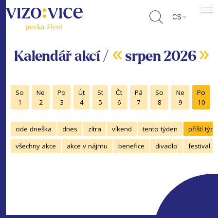
CS
«
»
Kalendář akcí /
srpen 2026
So
Ne
Po
Út
St
Čt
Pá
So
Ne
Po
1
2
3
4
5
6
7
8
9
10
ode dneška
dnes
zítra
víkend
tento týden
příští týd
všechny akce
akce v nájmu
benefice
divadlo
festival