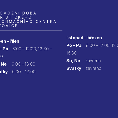
OVOZNÍ DOBA
RISTICKÉHO
FORMAČNÍHO CENTRA
ZOVICE
listopad – březen
en – říjen
Po – Pá
8:00 – 12:00, 12:
 – Pá
8:00 – 12:00, 12.30 –
16:30
30
So, Ne
zavřeno
 Ne
9:00 – 13:00
Svátky
zavřeno
átky
9:00 – 13:00