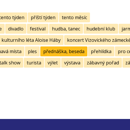
tento týden
příští týden
tento měsíc
e
divadlo
festival
hudba, tanec
hudební klub
jar
kulturního léta Aloise Háby
koncert Vizovického zámecké
mavá místa
ples
přednáška, beseda
přehlídka
pro c
talk show
turista
výlet
výstava
zábavný pořad
zá