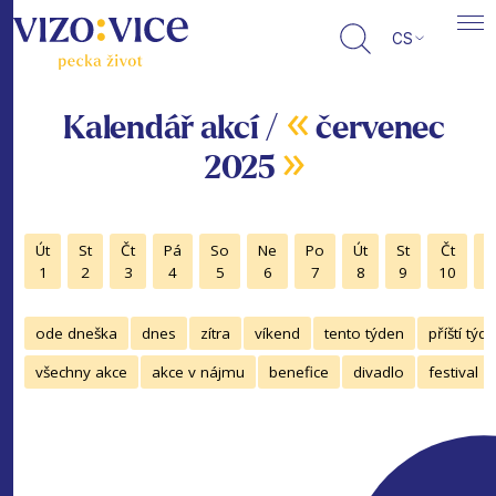
CS
«
Kalendář akcí /
červenec
»
2025
Út
St
Čt
Pá
So
Ne
Po
Út
St
Čt
P
1
2
3
4
5
6
7
8
9
10
1
ode dneška
dnes
zítra
víkend
tento týden
příští týd
všechny akce
akce v nájmu
benefice
divadlo
festival