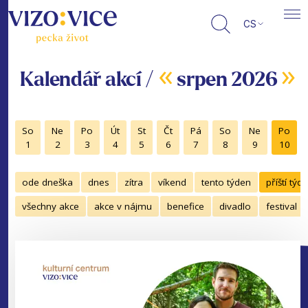
CS
«
»
Kalendář akcí /
srpen 2026
So
Ne
Po
Út
St
Čt
Pá
So
Ne
Po
1
2
3
4
5
6
7
8
9
10
ode dneška
dnes
zítra
víkend
tento týden
příští týd
všechny akce
akce v nájmu
benefice
divadlo
festival