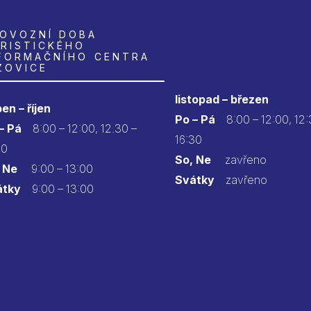
OVOZNÍ DOBA
RISTICKÉHO
FORMAČNÍHO CENTRA
ZOVICE
listopad – březen
en – říjen
Po – Pá
8:00 – 12:00, 12:
 – Pá
8:00 – 12:00, 12.30 –
16:30
30
So, Ne
zavřeno
 Ne
9:00 – 13:00
Svátky
zavřeno
átky
9:00 – 13:00