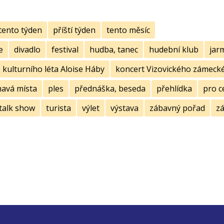
tento týden
příští týden
tento měsíc
e
divadlo
festival
hudba, tanec
hudební klub
jar
kulturního léta Aloise Háby
koncert Vizovického zámecké
mavá místa
ples
přednáška, beseda
přehlídka
pro c
talk show
turista
výlet
výstava
zábavný pořad
zá