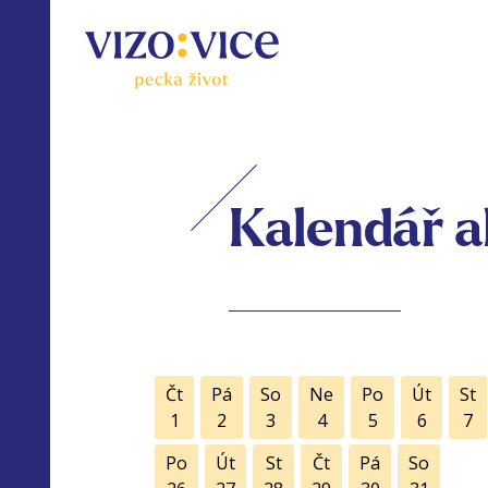
Kalendář a
Čt
Pá
So
Ne
Po
Út
St
1
2
3
4
5
6
7
Po
Út
St
Čt
Pá
So