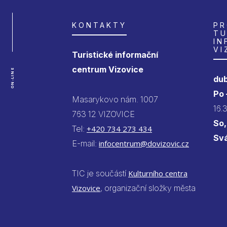
KONTAKTY
PR
TU
IN
VI
Turistické informační
centrum Vizovice
ON-LINE
dub
Po
Masarykovo nám. 1007
16.
763 12 VIZOVICE
So,
Tel:
+420 734 273 434
Sv
E-mail:
infocentrum@dovizovic.cz
TIC je součástí
Kulturního centra
Vizovice
, organizační složky města