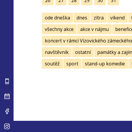
26
27
28
29
30
31
ode dneška
dnes
zítra
víkend
všechny akce
akce v nájmu
benefic
koncert v rámci Vizovického zámeckého 
navštěvník
ostatní
památky a zají
soutěž
sport
stand-up komedie