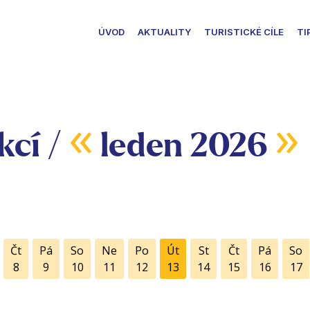
ÚVOD
AKTUALITY
TURISTICKÉ CÍLE
TI
«
»
kcí /
leden 2026
Čt
Pá
So
Ne
Po
Út
St
Čt
Pá
So
8
9
10
11
12
13
14
15
16
17