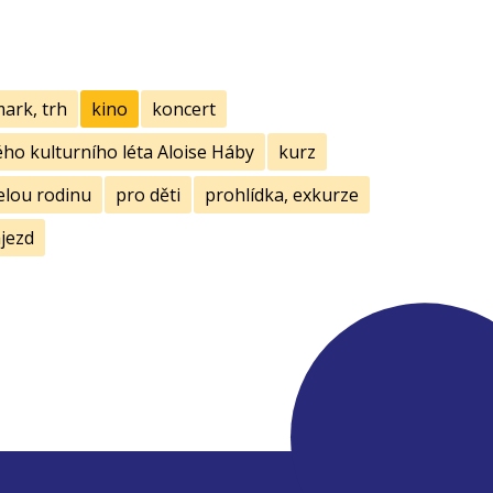
mark, trh
kino
koncert
ho kulturního léta Aloise Háby
kurz
elou rodinu
pro děti
prohlídka, exkurze
jezd