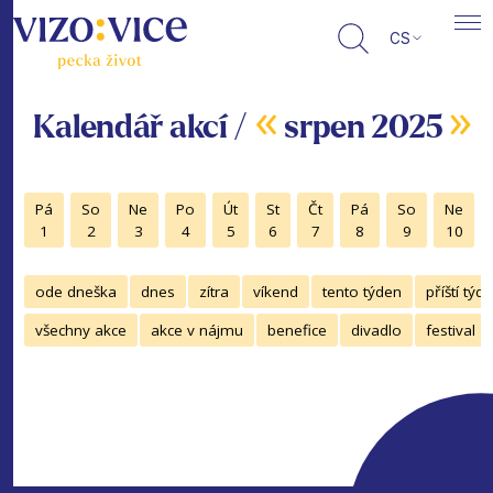
CS
«
»
Kalendář akcí /
srpen 2025
Pá
So
Ne
Po
Út
St
Čt
Pá
So
Ne
1
2
3
4
5
6
7
8
9
10
ode dneška
dnes
zítra
víkend
tento týden
příští týd
všechny akce
akce v nájmu
benefice
divadlo
festival