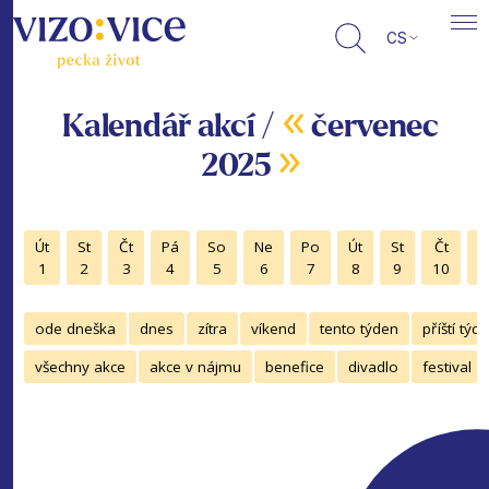
CS
«
Kalendář akcí /
červenec
»
2025
Út
St
Čt
Pá
So
Ne
Po
Út
St
Čt
P
1
2
3
4
5
6
7
8
9
10
1
ode dneška
dnes
zítra
víkend
tento týden
příští týd
všechny akce
akce v nájmu
benefice
divadlo
festival