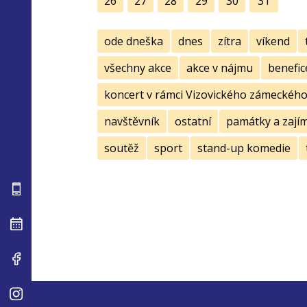
26
27
28
29
30
31
ode dneška
dnes
zítra
víkend
všechny akce
akce v nájmu
benefic
koncert v rámci Vizovického zámeckého 
navštěvník
ostatní
památky a zají
soutěž
sport
stand-up komedie