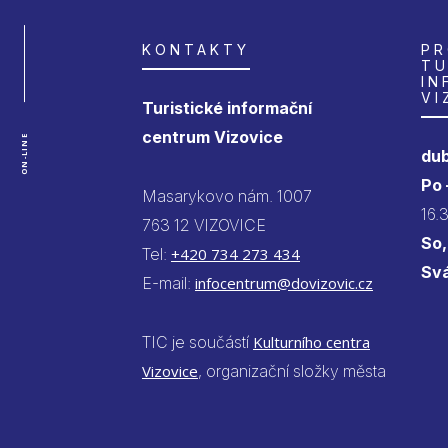
KONTAKTY
PR
TU
IN
VI
Turistické informační
centrum Vizovice
ON-LINE
dub
Po
Masarykovo nám. 1007
16.
763 12 VIZOVICE
So,
Tel:
+420 734 273 434
Sv
E-mail:
infocentrum@dovizovic.cz
TIC je součástí
Kulturního centra
Vizovice
, organizační složky města