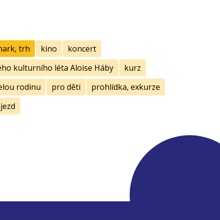
mark, trh
kino
koncert
ho kulturního léta Aloise Háby
kurz
elou rodinu
pro děti
prohlídka, exkurze
jezd