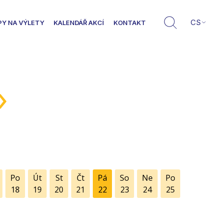
CS
PY NA VÝLETY
KALENDÁŘ AKCÍ
KONTAKT
»
Po
Út
St
Čt
Pá
So
Ne
Po
18
19
20
21
22
23
24
25