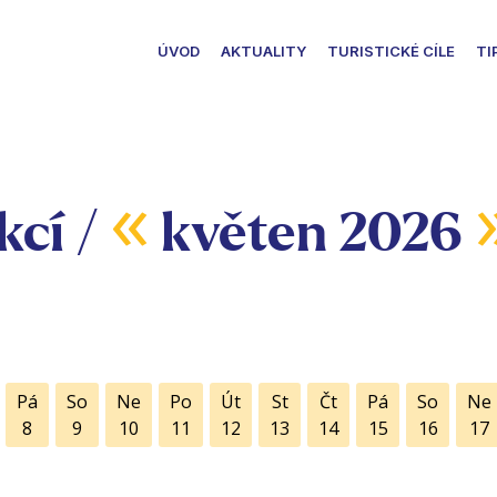
ÚVOD
AKTUALITY
TURISTICKÉ CÍLE
TI
«
kcí /
květen 2026
Pá
So
Ne
Po
Út
St
Čt
Pá
So
Ne
8
9
10
11
12
13
14
15
16
17