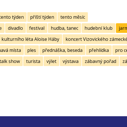
tento týden
příští týden
tento měsíc
e
divadlo
festival
hudba, tanec
hudební klub
jar
kulturního léta Aloise Háby
koncert Vizovického zámecké
mavá místa
ples
přednáška, beseda
přehlídka
pro c
talk show
turista
výlet
výstava
zábavný pořad
zá