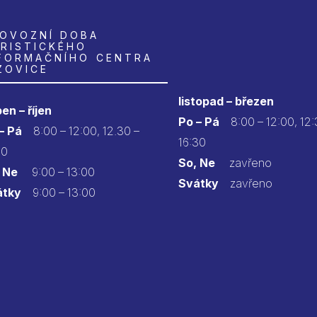
OVOZNÍ DOBA
RISTICKÉHO
FORMAČNÍHO CENTRA
ZOVICE
listopad – březen
en – říjen
Po – Pá
8:00 – 12:00, 12:
 – Pá
8:00 – 12:00, 12.30 –
16:30
30
So, Ne
zavřeno
 Ne
9:00 – 13:00
Svátky
zavřeno
átky
9:00 – 13:00