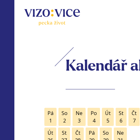
Kalendář a
Pá
So
Ne
Po
Út
St
Čt
1
2
3
4
5
6
7
Út
St
Čt
Pá
So
Ne