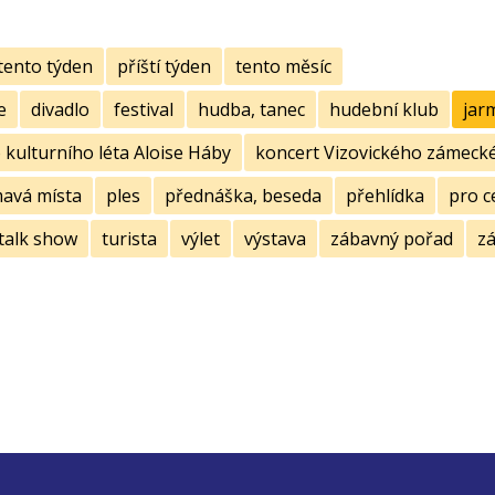
tento týden
příští týden
tento měsíc
e
divadlo
festival
hudba, tanec
hudební klub
jar
kulturního léta Aloise Háby
koncert Vizovického zámecké
mavá místa
ples
přednáška, beseda
přehlídka
pro c
talk show
turista
výlet
výstava
zábavný pořad
zá