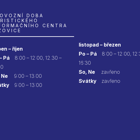
OVOZNÍ DOBA
RISTICKÉHO
FORMAČNÍHO CENTRA
ZOVICE
listopad – březen
en – říjen
Po – Pá
8:00 – 12:00, 12:
 – Pá
8:00 – 12:00, 12.30 –
16:30
30
So, Ne
zavřeno
 Ne
9:00 – 13:00
Svátky
zavřeno
átky
9:00 – 13:00