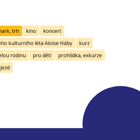
mark, trh
kino
koncert
ho kulturního léta Aloise Háby
kurz
elou rodinu
pro děti
prohlídka, exkurze
jezd