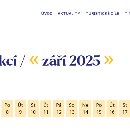
ÚVOD
AKTUALITY
TURISTICKÉ CÍLE
TI
«
»
kcí /
září 2025
Po
Út
St
Čt
Pá
So
Ne
Po
Út
St
8
9
10
11
12
13
14
15
16
17