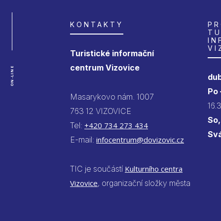
KONTAKTY
PR
TU
IN
VI
Turistické informační
centrum Vizovice
ON-LINE
dub
Po
Masarykovo nám. 1007
16.
763 12 VIZOVICE
So,
Tel:
+420 734 273 434
Sv
E-mail:
infocentrum@dovizovic.cz
TIC je součástí
Kulturního centra
Vizovice
, organizační složky města