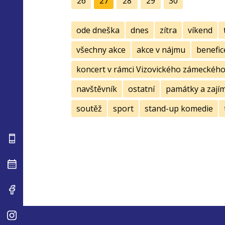
26
27
28
29
30
ode dneška
dnes
zítra
víkend
všechny akce
akce v nájmu
benefic
koncert v rámci Vizovického zámeckého 
navštěvník
ostatní
památky a zají
soutěž
sport
stand-up komedie