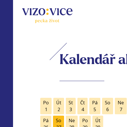
Kalendář a
Po
Út
St
Čt
Pá
So
Ne
1
2
3
4
5
6
7
Pá
So
Ne
Po
Út