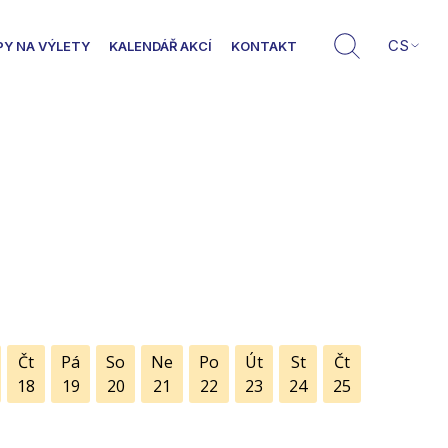
CS
PY NA VÝLETY
KALENDÁŘ AKCÍ
KONTAKT
Čt
Pá
So
Ne
Po
Út
St
Čt
18
19
20
21
22
23
24
25