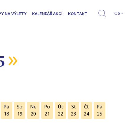
CS
PY NA VÝLETY
KALENDÁŘ AKCÍ
KONTAKT
»
5
Pá
So
Ne
Po
Út
St
Čt
Pá
18
19
20
21
22
23
24
25