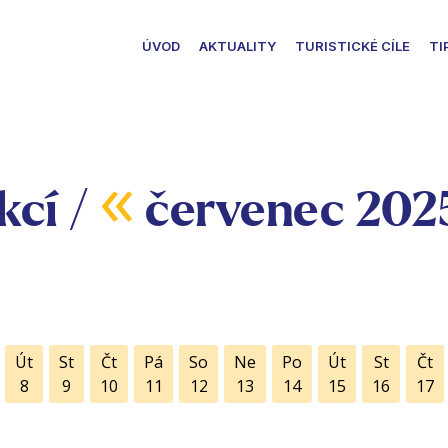
ÚVOD
AKTUALITY
TURISTICKÉ CÍLE
TI
«
kcí /
červenec 202
Út
St
Čt
Pá
So
Ne
Po
Út
St
Čt
8
9
10
11
12
13
14
15
16
17