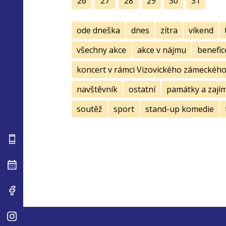
26
27
28
29
30
31
ode dneška
dnes
zítra
víkend
všechny akce
akce v nájmu
benefic
koncert v rámci Vizovického zámeckého 
navštěvník
ostatní
památky a zají
soutěž
sport
stand-up komedie