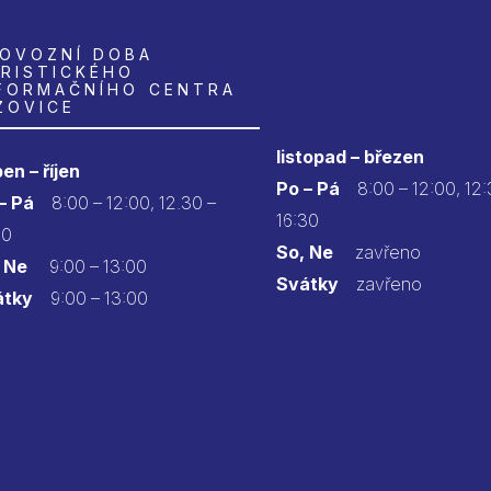
OVOZNÍ DOBA
RISTICKÉHO
FORMAČNÍHO CENTRA
ZOVICE
listopad – březen
en – říjen
Po – Pá
8:00 – 12:00, 12:
 – Pá
8:00 – 12:00, 12.30 –
16:30
30
So, Ne
zavřeno
 Ne
9:00 – 13:00
Svátky
zavřeno
átky
9:00 – 13:00