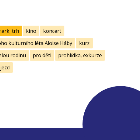
mark, trh
kino
koncert
ho kulturního léta Aloise Háby
kurz
elou rodinu
pro děti
prohlídka, exkurze
jezd