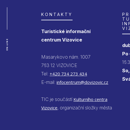
KONTAKTY
PR
TU
IN
VI
Turistické informační
centrum Vizovice
ON-LINE
dub
Po
Masarykovo nám. 1007
16.
763 12 VIZOVICE
So,
Tel:
+420 734 273 434
Sv
E-mail:
infocentrum@dovizovic.cz
TIC je součástí
Kulturního centra
Vizovice
, organizační složky města