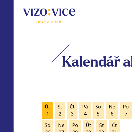
Kalendář a
Út
St
Čt
Pá
So
Ne
Po
1
2
3
4
5
6
7
So
Ne
Po
Út
St
Čt