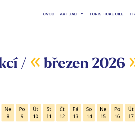
ÚVOD
AKTUALITY
TURISTICKÉ CÍLE
TI
«
kcí /
březen 2026
Ne
Po
Út
St
Čt
Pá
So
Ne
Po
Út
8
9
10
11
12
13
14
15
16
17