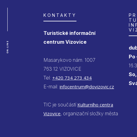
KONTAKTY
PR
TU
IN
VI
Turistické informační
centrum Vizovice
ON-LINE
dub
Po
Masarykovo nám. 1007
16.
763 12 VIZOVICE
So,
Tel:
+420 734 273 434
Sv
E-mail:
infocentrum@dovizovic.cz
TIC je součástí
Kulturního centra
Vizovice
, organizační složky města