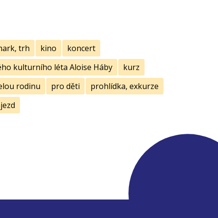
mark, trh
kino
koncert
ho kulturního léta Aloise Háby
kurz
elou rodinu
pro děti
prohlídka, exkurze
jezd