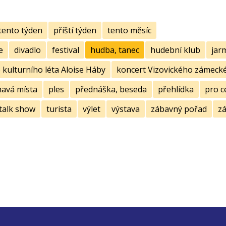
tento týden
příští týden
tento měsíc
e
divadlo
festival
hudba, tanec
hudební klub
jar
kulturního léta Aloise Háby
koncert Vizovického zámecké
mavá místa
ples
přednáška, beseda
přehlídka
pro c
talk show
turista
výlet
výstava
zábavný pořad
zá