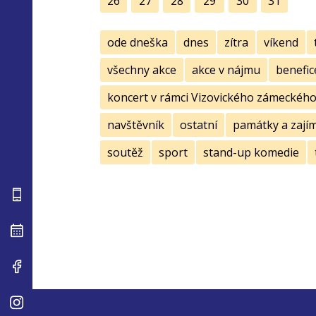
26
27
28
29
30
31
ode dneška
dnes
zítra
víkend
všechny akce
akce v nájmu
benefic
koncert v rámci Vizovického zámeckého 
navštěvník
ostatní
památky a zají
soutěž
sport
stand-up komedie