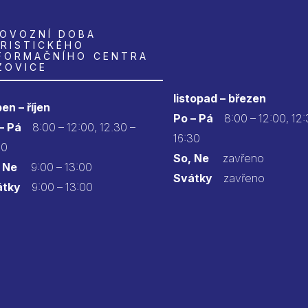
OVOZNÍ DOBA
RISTICKÉHO
FORMAČNÍHO CENTRA
ZOVICE
listopad – březen
en – říjen
Po – Pá
8:00 – 12:00, 12:
 – Pá
8:00 – 12:00, 12.30 –
16:30
30
So, Ne
zavřeno
 Ne
9:00 – 13:00
Svátky
zavřeno
átky
9:00 – 13:00