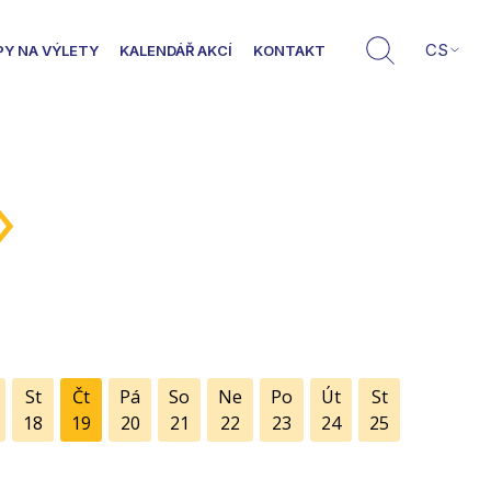
CS
PY NA VÝLETY
KALENDÁŘ AKCÍ
KONTAKT
»
St
Čt
Pá
So
Ne
Po
Út
St
18
19
20
21
22
23
24
25