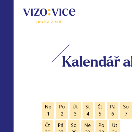
Kalendář a
Ne
Po
Út
St
Čt
Pá
So
1
2
3
4
5
6
7
Čt
Pá
So
Ne
Po
Út