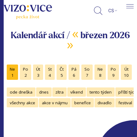
CS
«
Kalendář akcí /
březen 2026
»
Ne
Po
Út
St
Čt
Pá
So
Ne
Po
Út
1
2
3
4
5
6
7
8
9
10
ode dneška
dnes
zítra
víkend
tento týden
příští týd
všechny akce
akce v nájmu
benefice
divadlo
festival