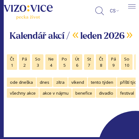
CS
«
»
Kalendář akcí /
leden 2026
Čt
Pá
So
Ne
Po
Út
St
Čt
Pá
So
1
2
3
4
5
6
7
8
9
10
ode dneška
dnes
zítra
víkend
tento týden
příští týd
všechny akce
akce v nájmu
benefice
divadlo
festival