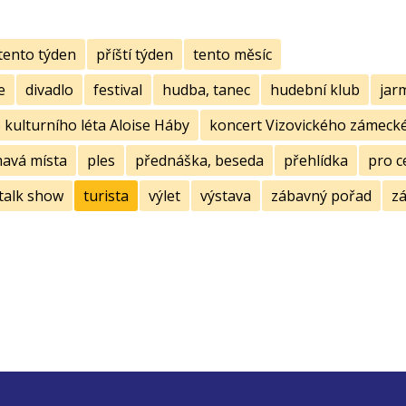
tento týden
příští týden
tento měsíc
e
divadlo
festival
hudba, tanec
hudební klub
jar
kulturního léta Aloise Háby
koncert Vizovického zámecké
mavá místa
ples
přednáška, beseda
přehlídka
pro c
talk show
turista
výlet
výstava
zábavný pořad
zá