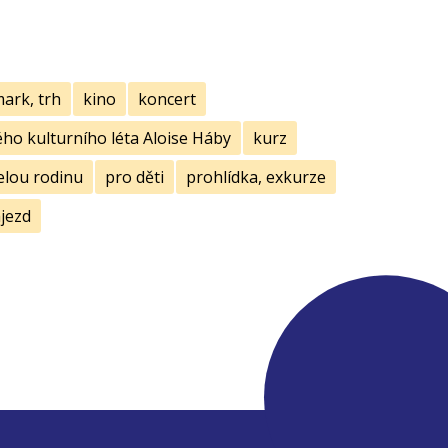
mark, trh
kino
koncert
ho kulturního léta Aloise Háby
kurz
elou rodinu
pro děti
prohlídka, exkurze
jezd