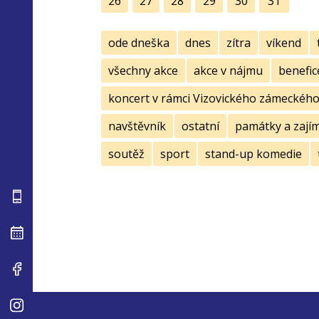
26
27
28
29
30
31
ode dneška
dnes
zítra
víkend
všechny akce
akce v nájmu
benefic
koncert v rámci Vizovického zámeckého 
navštěvník
ostatní
památky a zají
soutěž
sport
stand-up komedie