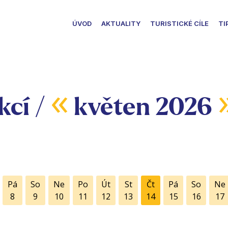
ÚVOD
AKTUALITY
TURISTICKÉ CÍLE
TI
«
kcí /
květen 2026
Pá
So
Ne
Po
Út
St
Čt
Pá
So
Ne
8
9
10
11
12
13
14
15
16
17