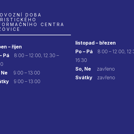
OVOZNÍ DOBA
RISTICKÉHO
FORMAČNÍHO CENTRA
ZOVICE
listopad – březen
en – říjen
Po – Pá
8:00 – 12:00, 12:
 – Pá
8:00 – 12:00, 12.30 –
16:30
30
So, Ne
zavřeno
 Ne
9:00 – 13:00
Svátky
zavřeno
átky
9:00 – 13:00