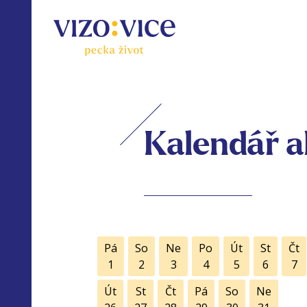
Kalendář a
Pá
So
Ne
Po
Út
St
Čt
1
2
3
4
5
6
7
Út
St
Čt
Pá
So
Ne