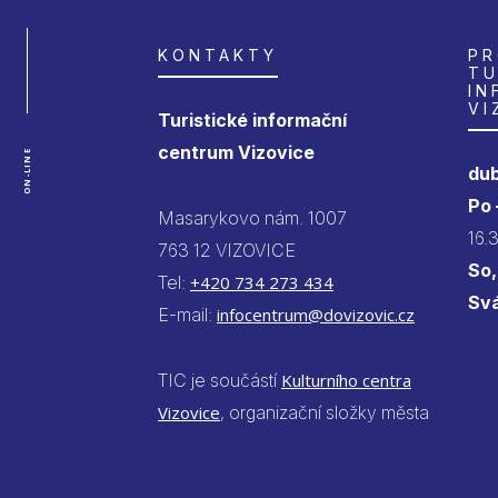
KONTAKTY
PR
TU
IN
VI
Turistické informační
centrum Vizovice
ON-LINE
dub
Po
Masarykovo nám. 1007
16.
763 12 VIZOVICE
So,
Tel:
+420 734 273 434
Sv
E-mail:
infocentrum@dovizovic.cz
TIC je součástí
Kulturního centra
Vizovice
, organizační složky města