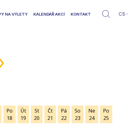
CS
PY NA VÝLETY
KALENDÁŘ AKCÍ
KONTAKT
»
Po
Út
St
Čt
Pá
So
Ne
Po
18
19
20
21
22
23
24
25