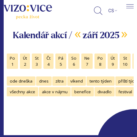
CS
«
»
Kalendář akcí /
září 2025
Po
Út
St
Čt
Pá
So
Ne
Po
Út
St
1
2
3
4
5
6
7
8
9
10
ode dneška
dnes
zítra
víkend
tento týden
příští týd
všechny akce
akce v nájmu
benefice
divadlo
festival